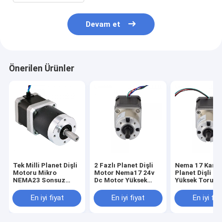
Devam et
Önerilen Ürünler
Tek Milli Planet Dişli
2 Fazlı Planet Dişli
Nema 17 Kare 
Motoru Mikro
Motor Nema17 24v
Planet Dişli M
NEMA23 Sonsuz
Dc Motor Yüksek
Yüksek Toruqe
Dişli Motoru 1.89N.M
Tork 1000 Rpm
2.6kg.Cm
En iyi fiyat
En iyi fiyat
En iyi fiy