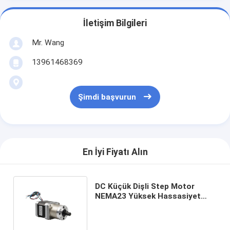
İletişim Bilgileri
Mr. Wang
13961468369
Şimdi başvurun
En İyi Fiyatı Alın
DC Küçük Dişli Step Motor
NEMA23 Yüksek Hassasiyet
Oranı 1/3 - 1/1000 0.55N.M -
3.1N.M