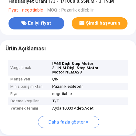
Hassasiyet Oranı 1/3 - 1/1000 0.55N.M - 3.1N.M
Fiyat：negotiable
MOQ：Pazarlık edilebilir
En iyi fiyat
Şimdi başvurun
Ürün Açıklaması
,
IP65 Dişli Step Motor
Vurgulamak
,
3.1N.M Dişli Step Motor
Motor NEMA23
Menşe yeri
ÇİN
Min sipariş miktarı
Pazarlık edilebilir
Fiyat
negotiable
Ödeme koşulları
T/T
Yetenek temini
Ayda 10000 Adet/Adet
Daha fazla göster