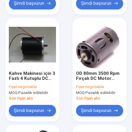
Şimdi başvurun
Şimdi başvurun
Kahve Makinesi için 3
OD 80mm 3500 Rpm
Fazlı 4 Kutuplu DC
Fırçalı DC Motor
Motor 24V Hız
800W 12v Yüksek
Fiyat:
negotiable
Fiyat:
negotiable
5100rpm 60MM
Hızlı Daimi Mıknatıslı
MOQ:
Pazarlık edilebilir
MOQ:
Pazarlık edilebilir
Motor
Son Fiyat alın
Son Fiyat alın
Şimdi başvurun
Şimdi başvurun