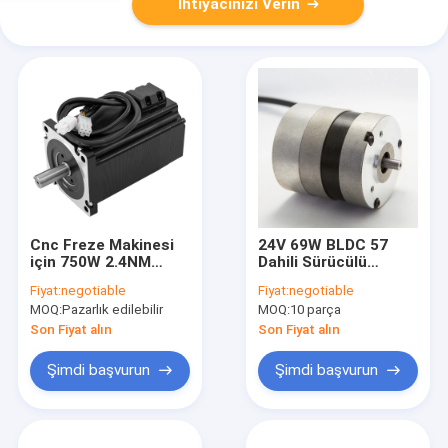
İhtiyacınızı Verin
Cnc Freze Makinesi
24V 69W BLDC 57
için 750W 2.4NM
Dahili Sürücülü
3000RPM Servo
Fırçasız DC Motor
Fiyat:
negotiable
Fiyat:
negotiable
Motor Sürücü Kiti
MOQ:
Pazarlık edilebilir
MOQ:
10 parça
Son Fiyat alın
Son Fiyat alın
Şimdi başvurun
Şimdi başvurun