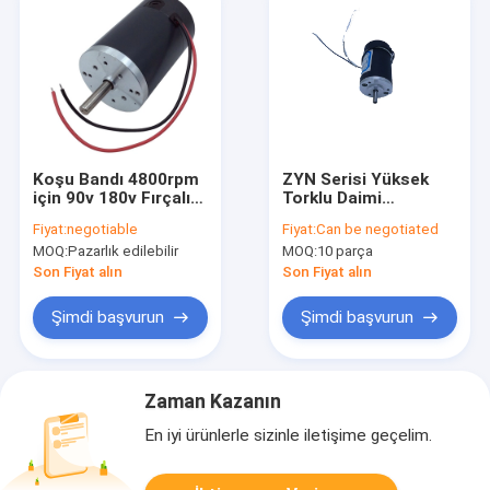
Koşu Bandı 4800rpm
ZYN Serisi Yüksek
için 90v 180v Fırçalı
Torklu Daimi
DC Motor
Mıknatıslı DC Motor
Fiyat:
negotiable
Fiyat:
Can be negotiated
40mm 24V 1000-
MOQ:
Pazarlık edilebilir
MOQ:
10 parça
3000RPM
Son Fiyat alın
Son Fiyat alın
Şimdi başvurun
Şimdi başvurun
Zaman Kazanın
En iyi ürünlerle sizinle iletişime geçelim.