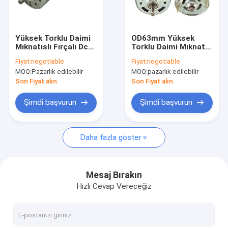
Fabrika turu
Kalite kontrol
Yüksek Torklu Daimi
OD63mm Yüksek
Mıknatıslı Fırçalı Dc
Torklu Daimi Mıknatıs
Bizimle iletişime geçin
Motor 12V Çap
Fırçalı Dc Motor
Fiyat:
negotiable
Fiyat:
negotiable
42mm
MOQ:
Pazarlık edilebilir
MOQ:
pazarlık edilebilir
Haberler
Son Fiyat alın
Son Fiyat alın
Vakalar
Şimdi başvurun
Şimdi başvurun
Daha fazla göster
BLDC Elektrik Motoru
Fırçalı DC Motor
Mesaj Bırakın
Hızlı Cevap Vereceğiz
Fırçasız DC Motor
PMDC Motoru