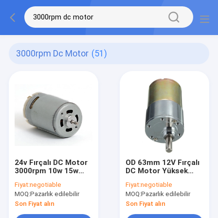
3000rpm Dc Motor
(51)
24v Fırçalı DC Motor
OD 63mm 12V Fırçalı
3000rpm 10w 15w
DC Motor Yüksek
30w 50w 100w 150w
Torklu Kalıcı Mıknatıs
Fiyat:
negotiable
Fiyat:
negotiable
MOQ:
Pazarlık edilebilir
MOQ:
Pazarlık edilebilir
Son Fiyat alın
Son Fiyat alın