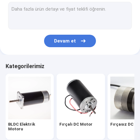
Planet Dişli Motoru
Sonsuz Dişli Motor
AC Senkron Motor
Devam et
AC servo motor
DC Servo Motor
Kategorilerimiz
Hibrit Step Motor
Fırçasız Motor Sürücüsü
Mikro DC Motor
DC Motor Rotoru
BLDC Elektrik
Fırçalı DC Motor
Fırçasız DC M
DC Motor Statoru
Motoru