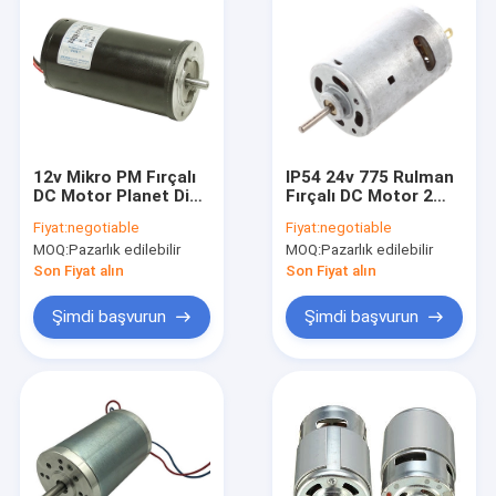
12v Mikro PM Fırçalı
IP54 24v 775 Rulman
DC Motor Planet Dişli
Fırçalı DC Motor 2
Yüksek Tork Düşük
Kutuplu 3500rpm
Fiyat:
negotiable
Fiyat:
negotiable
Rpm DC Motor
MOQ:
Pazarlık edilebilir
MOQ:
Pazarlık edilebilir
80Rpm
Son Fiyat alın
Son Fiyat alın
Şimdi başvurun
Şimdi başvurun
Ev
Ürün:% s
Hakkımızda