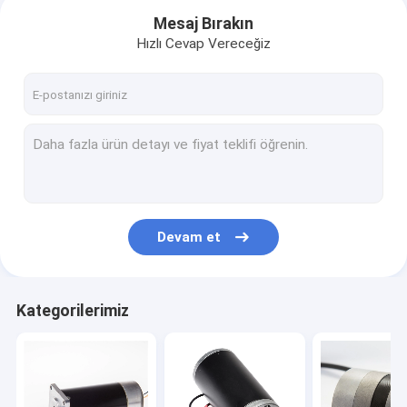
Mesaj Bırakın
Hızlı Cevap Vereceğiz
Devam et
Ev
Kategorilerimiz
Ürün:% s
Hakkımızda