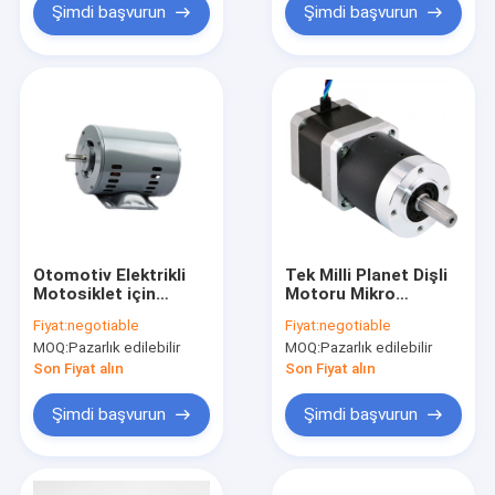
Şimdi başvurun
Şimdi başvurun
Otomotiv Elektrikli
Tek Milli Planet Dişli
Motosiklet için
Motoru Mikro
Fırçasız 12 inç 72V
NEMA23 Sonsuz Dişli
Fiyat:
negotiable
Fiyat:
negotiable
Tek Şaft DC Motor
Motoru 1.89N.M
MOQ:
Pazarlık edilebilir
MOQ:
Pazarlık edilebilir
1.2KW
Son Fiyat alın
Son Fiyat alın
Şimdi başvurun
Şimdi başvurun