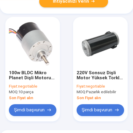
İhtiyacınızı Verin
100w BLDC Mikro
220V Sonsuz Dişli
Planet Dişli Motoru
Motor Yüksek Torklu
Tamamen Kapalı 12V
6000rpm Su
Fiyat:
negotiable
Fiyat:
negotiable
4 Kutuplu Fırçasız
Geçirmez
MOQ:
10 parça
MOQ:
Pazarlık edilebilir
Motor
Son Fiyat alın
Son Fiyat alın
Şimdi başvurun
Şimdi başvurun