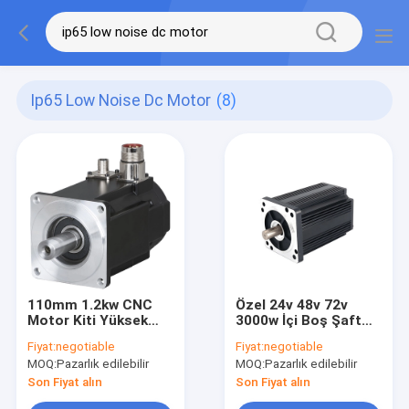
Ip65 Low Noise Dc Motor
(8)
110mm 1.2kw CNC
Özel 24v 48v 72v
Motor Kiti Yüksek
3000w İçi Boş Şaft
Torklu Düşük
Fırçasız DC Motor
Fiyat:
negotiable
Fiyat:
negotiable
Gürültülü DC Motor
3kw 4kw
MOQ:
Pazarlık edilebilir
MOQ:
Pazarlık edilebilir
3D Yazıcı için 3 Fazlı
Son Fiyat alın
Son Fiyat alın