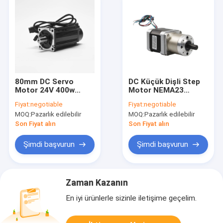
80mm DC Servo
DC Küçük Dişli Step
Motor 24V 400w
Motor NEMA23
1.27nm Elektrik
Yüksek Hassasiyet
Fiyat:
negotiable
Fiyat:
negotiable
Motoru Ce Sertifikası
Oranı 1/3 - 1/1000
MOQ:
Pazarlık edilebilir
MOQ:
Pazarlık edilebilir
0.55N.M - 3.1N.M
Son Fiyat alın
Son Fiyat alın
Şimdi başvurun
Şimdi başvurun
Zaman Kazanın
En iyi ürünlerle sizinle iletişime geçelim.