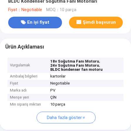
BLDC Kondenser Soğutma Fanı Motorları
Fiyat：Negotiable
MOQ：10 parça
En iyi fiyat
Şimdi başvurun
Ürün Açıklaması
,
18v Soğutma Fanı Motoru
Vurgulamak
,
24v Soğutma Fanı Motoru
BLDC kondenser fan motoru
Ambalaj bilgileri
kartonlar
Fiyat
Negotiable
Marka adı
PV
Menşe yeri
ÇİN
Min sipariş miktarı
10 parça
Daha fazla göster