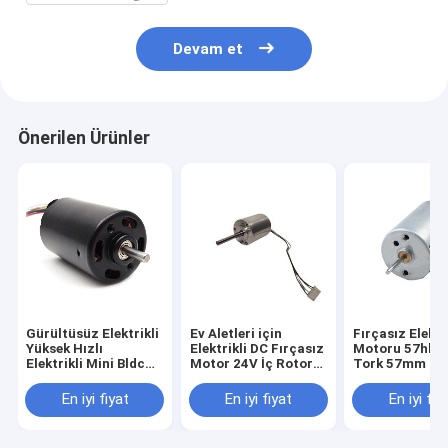
Devam et
Önerilen Ürünler
Gürültüsüz Elektrikli
Ev Aletleri için
Fırçasız Elektr
Yüksek Hızlı
Elektrikli DC Fırçasız
Motoru 57hbl 
Elektrikli Mini Bldc
Motor 24V İç Rotor
Tork 57mm Bl
Motor
BLDC Motor
Motorlar
En iyi fiyat
En iyi fiyat
En iyi fiy