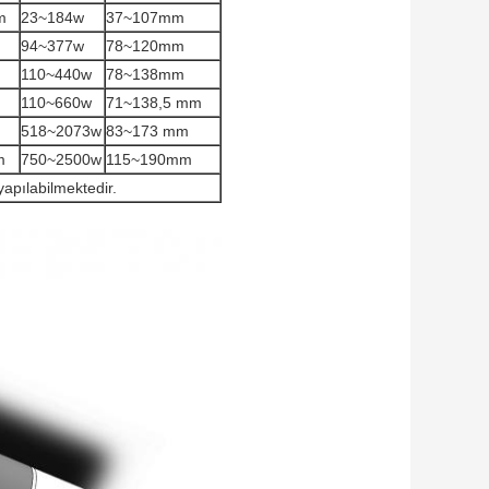
m
23~184w
37~107mm
94~377w
78~120mm
110~440w
78~138mm
110~660w
71~138,5 mm
518~2073w
83~173 mm
m
750~2500w
115~190mm
yapılabilmektedir.