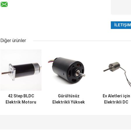
Diğer ürünler
42 Step BLDC
Gürültüsüz
Ev Aletleri için
Elektrik Motoru
Elektrikli Yüksek
Elektrikli DC
24V 30W Sürücülü
Hızlı Elektrikli
Fırçasız Motor
Mini Bldc Motor
24V İç Rotor
BLDC Motor