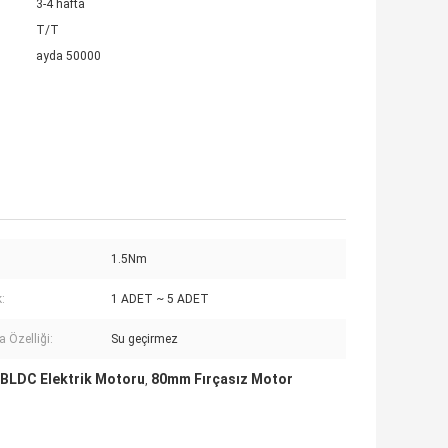
3-4 hafta
T/T
ayda 50000
1.5Nm
k:
1 ADET ~ 5 ADET
 Özelliği:
Su geçirmez
 BLDC Elektrik Motoru
80mm Fırçasız Motor
,