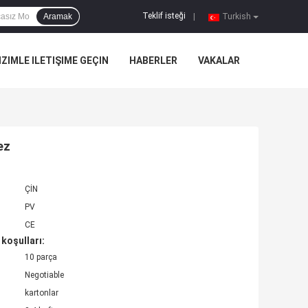
Teklif isteği
Aramak
|
Turkish
IZIMLE ILETIŞIME GEÇIN
HABERLER
VAKALAR
ez
ÇİN
PV
CE
koşulları:
10 parça
Negotiable
kartonlar