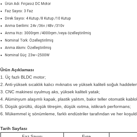
Ürün Adı: Fırçasız DC Motor
Faz Sayısı: 3 Faz
Direk Sayısı: 4 Kutup /8 Kutup /10 Kutup
Anma Gerilimi: 24v /36v /48v /310v
Anma Hızı: 3000rpm /4000rpm /veya özelleştirilmiş
Nominal Tork: Özelleştirilmiş
Anma Akımı: Özelleştirilmiş
Nominal Güç: 23w~2500W
Ürün Açıklaması
1. Üç fazlı BLDC motor;
2. Anti-yüksek sıcaklık kalıcı mıknatıs ve yüksek kaliteli soğuk haddele
3. CNC makinesi oyulmuş aks, yüksek kaliteli yatak;
4. Alüminyum alaşımlı kapak, plastik yalıtım, bakır teller otomatik kablo
5. Düşük gürültü, düşük titreşim, düşük ısıtma, istikrarlı performans;
6. Mükemmel iç sönümleme, farklı endüstriler tarafından ve her koşulda 
Tarih Sayfası
Faz Sayısı
Evre