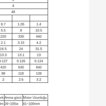
4
48
0.7
1.05
1.4
5.5
8
10.5
220
330
440
2.1
3.15
4.2
16.5
24
31.5
13.3
13.1
13
0.127
0.126
0.124
420
630
840
98
118
138
2
2.6
3.2
ork
Anma gücü
Motor Uzunluğu
Nm
26~105w
41~100mm