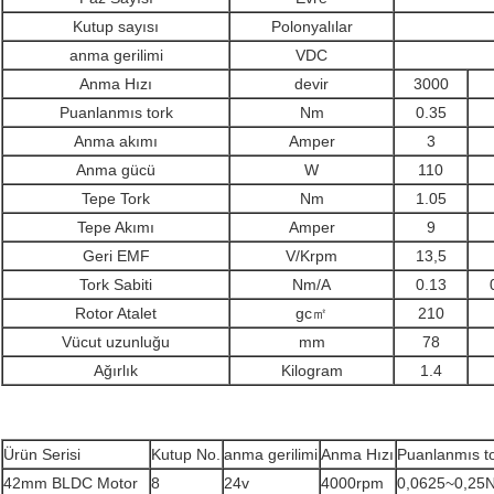
Kutup sayısı
Polonyalılar
anma gerilimi
VDC
Anma Hızı
devir
3000
Puanlanmıs tork
Nm
0.35
Anma akımı
Amper
3
Anma gücü
W
110
Tepe Tork
Nm
1.05
Tepe Akımı
Amper
9
Geri EMF
V/Krpm
13,5
Tork Sabiti
Nm/A
0.13
Rotor Atalet
gc㎡
210
Vücut uzunluğu
mm
78
Ağırlık
Kilogram
1.4
Ürün Serisi
Kutup No.
anma gerilimi
Anma Hızı
Puanlanmıs t
42mm BLDC Motor
8
24v
4000rpm
0,0625~0,25