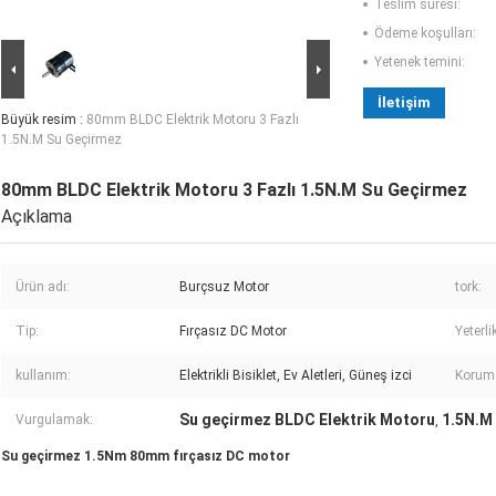
Teslim süresi:
Ödeme koşulları:
Yetenek temini:
İletişim
Büyük resim :
80mm BLDC Elektrik Motoru 3 Fazlı
1.5N.M Su Geçirmez
80mm BLDC Elektrik Motoru 3 Fazlı 1.5N.M Su Geçirmez
Açıklama
Ürün adı:
Burçsuz Motor
tork:
Tip:
Fırçasız DC Motor
Yeterli
kullanım:
Elektrikli Bisiklet, Ev Aletleri, Güneş izci
Koruma
Su geçirmez BLDC Elektrik Motoru
1.5N.M
Vurgulamak:
,
Su geçirmez 1.5Nm 80mm fırçasız DC motor