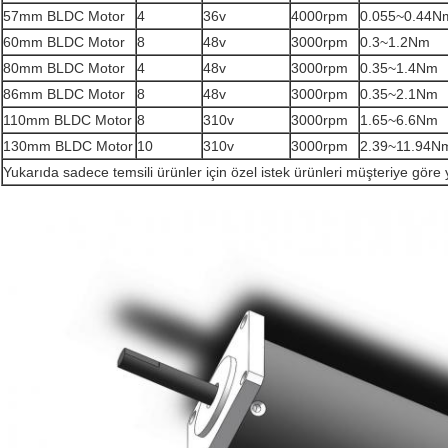
57mm BLDC Motor
4
36v
4000rpm
0.055~0.44N
60mm BLDC Motor
8
48v
3000rpm
0.3~1.2Nm
80mm BLDC Motor
4
48v
3000rpm
0.35~1.4Nm
86mm BLDC Motor
8
48v
3000rpm
0.35~2.1Nm
110mm BLDC Motor
8
310v
3000rpm
1.65~6.6Nm
130mm BLDC Motor
10
310v
3000rpm
2.39~11.94N
Yukarıda sadece temsili ürünler için özel istek ürünleri müşteriye göre 