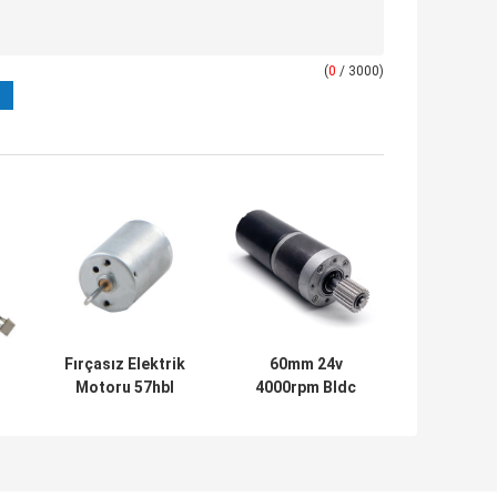
(
0
/ 3000)
Fırçasız Elektrik
60mm 24v
Motoru 57hbl
4000rpm Bldc
Yüksek Tork
Motor Yüksek
57mm Bldc
Hızlı Motor Akülü
Motorlar
Elektrik Motoru