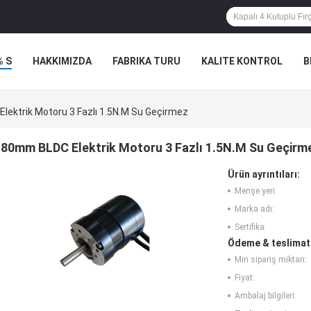
% S
HAKKIMIZDA
FABRIKA TURU
KALITE KONTROL
B
ektrik Motoru 3 Fazlı 1.5N.M Su Geçirmez
80mm BLDC Elektrik Motoru 3 Fazlı 1.5N.M Su Geçirm
Ürün ayrıntıları:
Menşe yeri:
Marka adı:
Sertifika:
Ödeme & teslimat 
Min sipariş miktarı:
Fiyat:
Ambalaj bilgileri: