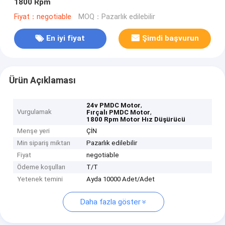
1800 Rpm
Fiyat：negotiable
MOQ：Pazarlık edilebilir
En iyi fiyat
Şimdi başvurun
Ürün Açıklaması
,
24v PMDC Motor
Vurgulamak
,
Fırçalı PMDC Motor
1800 Rpm Motor Hız Düşürücü
Menşe yeri
ÇİN
Min sipariş miktarı
Pazarlık edilebilir
Fiyat
negotiable
Ödeme koşulları
T/T
Yetenek temini
Ayda 10000 Adet/Adet
Daha fazla göster