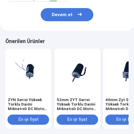
Devam et
Önerilen Ürünler
ZYN Serisi Yüksek
52mm ZYT Serisi
40mm Zyt Seri
Torklu Daimi
Yüksek Torklu Daimi
Yüksek Torklu
Mıknatıslı DC Motor
Mıknatıslı DC Motor
Mıknatıslı Dc 
40mm 24V 1000-
24V 48V 2600RPM
12v 24v 2300
3000RPM
4300RPM
4800rpm
En iyi fiyat
En iyi fiyat
En iyi fiy