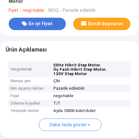
Motor
Fiyat：negotiable
MOQ：Pazarlık edilebilir
En iyi fiyat
Şimdi başvurun
Ürün Açıklaması
,
50Hz Hibrit Step Motor
Vurgulamak
,
Üç Fazlı Hibrit Step Motor
120V Step Motor
Menşe yeri
ÇİN
Min sipariş miktarı
Pazarlık edilebilir
Fiyat
negotiable
Ödeme koşulları
T/T
Yetenek temini
Ayda 10000 Adet/Adet
Daha fazla göster