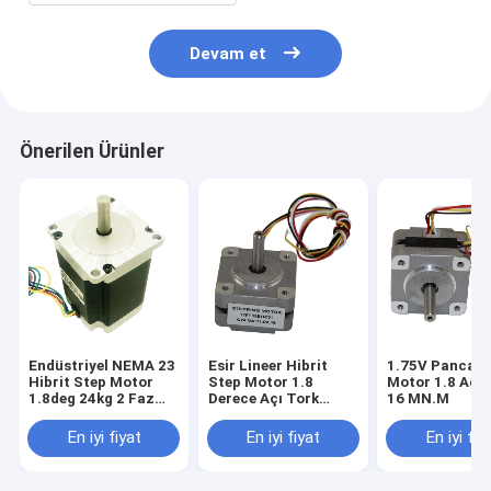
Devam et
Önerilen Ürünler
Endüstriyel NEMA 23
Esir Lineer Hibrit
1.75V Pancake
Hibrit Step Motor
Step Motor 1.8
Motor 1.8 Adım
1.8deg 24kg 2 Faz
Derece Açı Tork
16 MN.M
57*57mm
580mnm
En iyi fiyat
En iyi fiyat
En iyi fiy