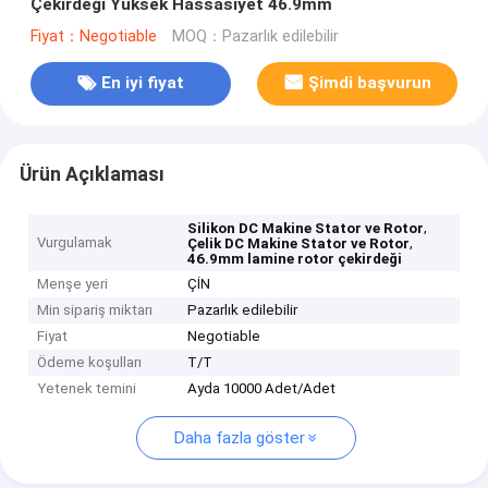
Çekirdeği Yüksek Hassasiyet 46.9mm
Fiyat：Negotiable
MOQ：Pazarlık edilebilir
En iyi fiyat
Şimdi başvurun
Ürün Açıklaması
,
Silikon DC Makine Stator ve Rotor
Vurgulamak
,
Çelik DC Makine Stator ve Rotor
46.9mm lamine rotor çekirdeği
Menşe yeri
ÇİN
Min sipariş miktarı
Pazarlık edilebilir
Fiyat
Negotiable
Ödeme koşulları
T/T
Yetenek temini
Ayda 10000 Adet/Adet
Daha fazla göster