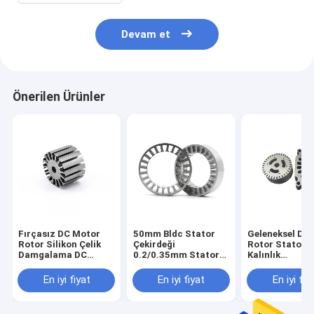
Devam et
Önerilen Ürünler
Fırçasız DC Motor
50mm Bldc Stator
Geleneksel DC
Rotor Silikon Çelik
Çekirdeği
Rotor Stator 
Damgalama DC
0.2/0.35mm Stator
Kalınlık
Motor Daimi
24 Dişli Fırçasız DC
108*108*28m
Mıknatıslı Rotor
Jeneratör Rotor
En iyi fiyat
En iyi fiyat
En iyi fiy