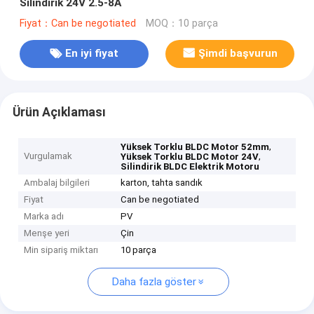
Silindirik 24V 2.5-8A
Fiyat：Can be negotiated
MOQ：10 parça
En iyi fiyat
Şimdi başvurun
Ürün Açıklaması
,
Yüksek Torklu BLDC Motor 52mm
Vurgulamak
,
Yüksek Torklu BLDC Motor 24V
Silindirik BLDC Elektrik Motoru
Ambalaj bilgileri
karton, tahta sandık
Fiyat
Can be negotiated
Marka adı
PV
Menşe yeri
Çin
Min sipariş miktarı
10 parça
Daha fazla göster