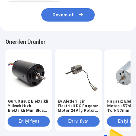
Devam et
Önerilen Ürünler
Gürültüsüz Elektrikli
Ev Aletleri için
Fırçasız Elektr
Yüksek Hızlı
Elektrikli DC Fırçasız
Motoru 57hbl 
Elektrikli Mini Bldc
Motor 24V İç Rotor
Tork 57mm Bl
Motor
BLDC Motor
Motorlar
En iyi fiyat
En iyi fiyat
En iyi fiy