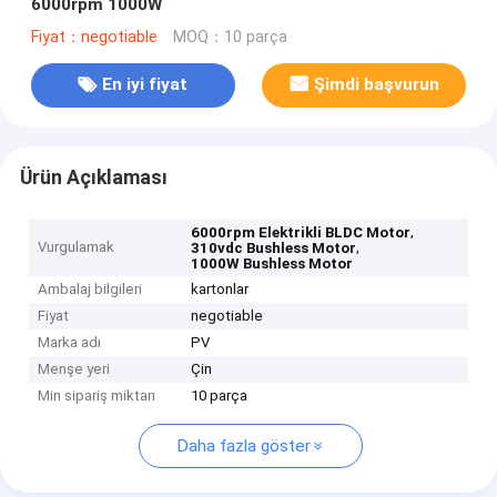
6000rpm 1000W
Fiyat：negotiable
MOQ：10 parça
En iyi fiyat
Şimdi başvurun
Ürün Açıklaması
,
6000rpm Elektrikli BLDC Motor
Vurgulamak
,
310vdc Bushless Motor
1000W Bushless Motor
Ambalaj bilgileri
kartonlar
Fiyat
negotiable
Marka adı
PV
Menşe yeri
Çin
Min sipariş miktarı
10 parça
Daha fazla göster