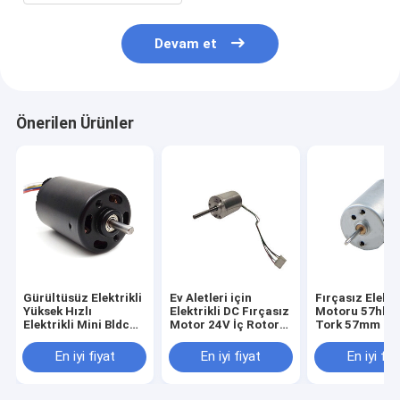
Devam et
Önerilen Ürünler
Gürültüsüz Elektrikli
Ev Aletleri için
Fırçasız Elektr
Yüksek Hızlı
Elektrikli DC Fırçasız
Motoru 57hbl 
Elektrikli Mini Bldc
Motor 24V İç Rotor
Tork 57mm Bl
Motor
BLDC Motor
Motorlar
En iyi fiyat
En iyi fiyat
En iyi fiy