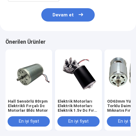
Devam et
Önerilen Ürünler
Hall Sensörlü 80rpm
Elektrik Motorları
OD63mm Yüks
Elektrikli Fırçalı Dc
Elektrik Motorları
Torklu Daimi
Motorlar Bldc Motor
Elektrik 1.5v Dc Fırça
Mıknatıs Fırça
Motoru
Motor
En iyi fiyat
En iyi fiyat
En iyi fiy