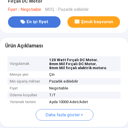
Fırçalı DC Motor
Fiyat：Negotiable
MOQ：Pazarlık edilebilir
En iyi fiyat
Şimdi başvurun
Ürün Açıklaması
,
120 Watt Fırçalı DC Motor
Vurgulamak
,
8mm Mil Fırçalı DC Motor
8mm Mil fırçalı elektrik motoru
Menşe yeri
Çin
Min sipariş miktarı
Pazarlık edilebilir
Fiyat
Negotiable
Ödeme koşulları
T/T
Yetenek temini
Ayda 10000 Adet/Adet
Daha fazla göster