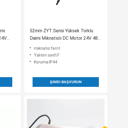
imi
52mm ZYT Serisi Yüksek Torklu
24V
Daimi Mıknatıslı DC Motor 24V 48V
2600RPM 4300RPM
mıknatıs:ferrit
Yalıtım sınıfı:F
Koruma:IP44
ŞIMDI BAŞVURUN