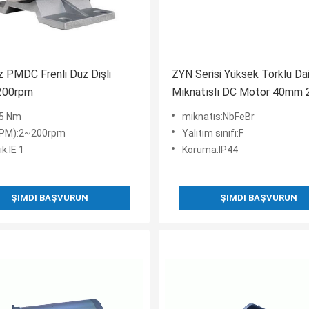
z PMDC Frenli Düz Dişli
ZYN Serisi Yüksek Torklu Da
200rpm
Mıknatıslı DC Motor 40mm 
1000-3000RPM
15 Nm
mıknatıs:NbFeBr
RPM):2~200rpm
Yalıtım sınıfı:F
ik:IE 1
Koruma:IP44
ŞIMDI BAŞVURUN
ŞIMDI BAŞVURUN