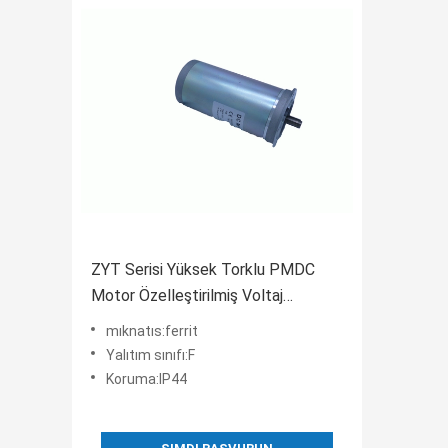
ZYT Serisi Yüksek Torklu PMDC
Motor Özelleştirilmiş Voltaj
1500rpm 78mm
mıknatıs:ferrit
Yalıtım sınıfı:F
Koruma:IP44