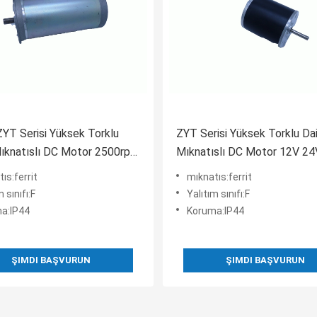
T Serisi Yüksek Torklu
ZYT Serisi Yüksek Torklu Da
ıknatıslı DC Motor 2500rpm
Mıknatıslı DC Motor 12V 2
rpm
1800RPM 6300RPM
ıs:ferrit
mıknatıs:ferrit
 sınıfı:F
Yalıtım sınıfı:F
a:IP44
Koruma:IP44
ŞIMDI BAŞVURUN
ŞIMDI BAŞVURUN