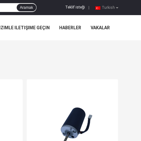
Teklif isteği
Aramak
|
Turkish
IZIMLE ILETIŞIME GEÇIN
HABERLER
VAKALAR