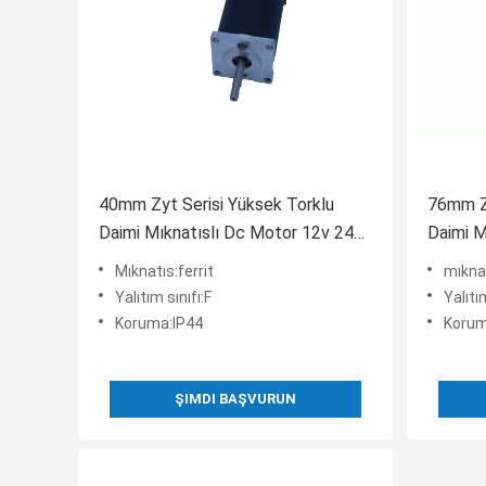
40mm Zyt Serisi Yüksek Torklu
76mm ZY
Daimi Mıknatıslı Dc Motor 12v 24v
Daimi M
2300rpm 4800rpm
- 4250
Mıknatıs:ferrit
mıknat
Yalıtım sınıfı:F
Yalıtım
Koruma:IP44
Korum
ŞIMDI BAŞVURUN