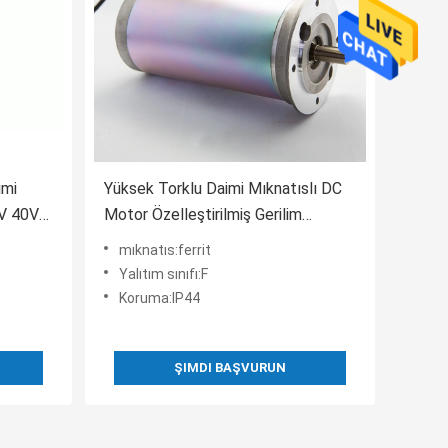
imi
Yüksek Torklu Daimi Mıknatıslı DC
4V 40V
Motor Özelleştirilmiş Gerilim
1500RPM 7000RPM 78mm
mıknatıs:ferrit
Yalıtım sınıfı:F
Koruma:IP44
ŞIMDI BAŞVURUN