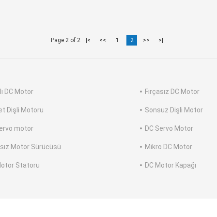
Page 2 of 2
|<
<<
1
2
>>
>|
alı DC Motor
Fırçasız DC Motor
et Dişli Motoru
Sonsuz Dişli Motor
ervo motor
DC Servo Motor
asız Motor Sürücüsü
Mikro DC Motor
otor Statoru
DC Motor Kapağı