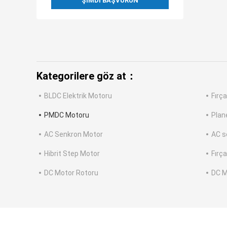
ŞIMDI BAŞVURUN
Kategorilere göz at：
BLDC Elektrik Motoru
Fırç
PMDC Motoru
Plan
AC Senkron Motor
AC s
Hibrit Step Motor
Fırç
DC Motor Rotoru
DC M