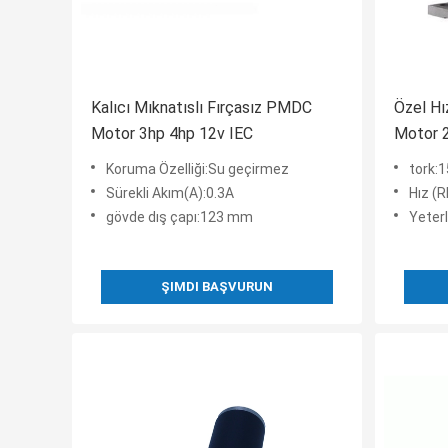
Kalıcı Mıknatıslı Fırçasız PMDC
Özel Hı
Motor 3hp 4hp 12v IEC
Motor 
Koruma Özelliği:Su geçirmez
tork:
Sürekli Akım(A):0.3A
Hız (
gövde dış çapı:123 mm
Yeterl
ŞIMDI BAŞVURUN